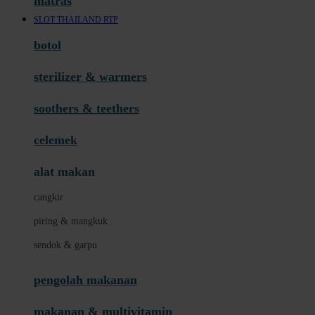
matras
SLOT THAILAND RTP
botol
sterilizer & warmers
soothers & teethers
celemek
alat makan
cangkir
piring & mangkuk
sendok & garpu
pengolah makanan
makanan & multivitamin