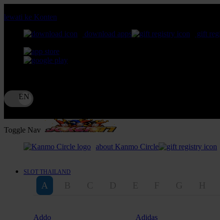
lewati ke Konten
download apps
gift reg
download app from:
Bahasa
ID
Toggle Nav
about Kanmo Circle
SLOT THAILAND
A
B
C
D
E
F
G
H
Addo
Adidas