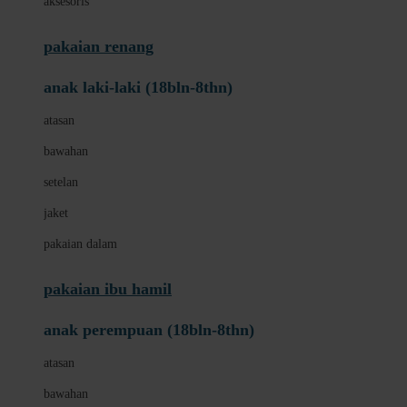
aksesoris
pakaian renang
anak laki-laki (18bln-8thn)
atasan
bawahan
setelan
jaket
pakaian dalam
pakaian ibu hamil
anak perempuan (18bln-8thn)
atasan
bawahan