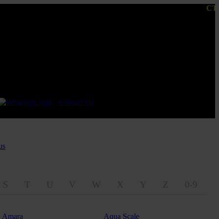
СЂСџвЂќВ± Pemberitahuan: Selalu p
Contact Us
us
S
T
U
V
W
X
Y
Z
0-9
Amara
Aqua Scale