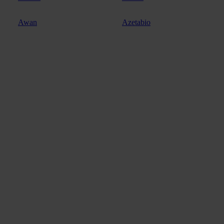
Awan
Azetabio