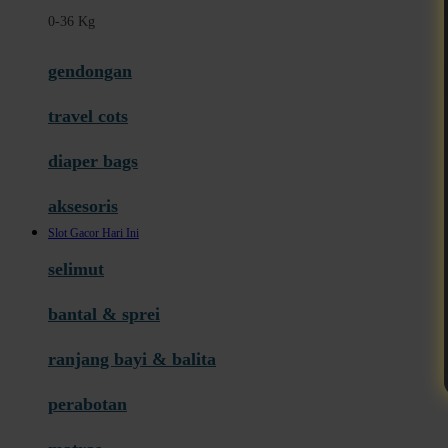
0-36 Kg
gendongan
travel cots
diaper bags
aksesoris
Slot Gacor Hari Ini
selimut
bantal & sprei
ranjang bayi & balita
perabotan