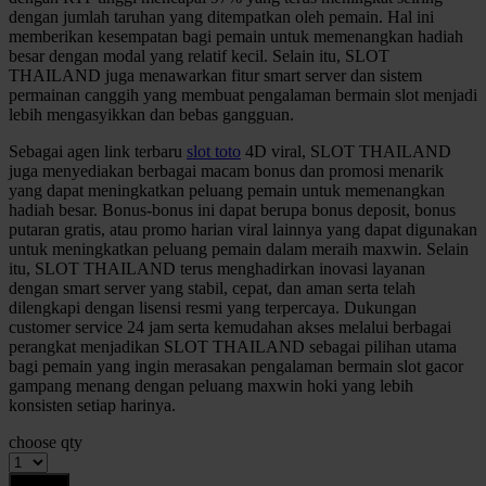
Twistshake
dengan jumlah taruhan yang ditempatkan oleh pemain. Hal ini
memberikan kesempatan bagi pemain untuk memenangkan hadiah
TY Toys
besar dengan modal yang relatif kecil. Selain itu, SLOT
THAILAND juga menawarkan fitur smart server dan sistem
U
permainan canggih yang membuat pengalaman bermain slot menjadi
lebih mengasyikkan dan bebas gangguan.
Sebagai agen link terbaru
slot toto
4D viral, SLOT THAILAND
juga menyediakan berbagai macam bonus dan promosi menarik
V
yang dapat meningkatkan peluang pemain untuk memenangkan
hadiah besar. Bonus-bonus ini dapat berupa bonus deposit, bonus
Veja
putaran gratis, atau promo harian viral lainnya yang dapat digunakan
untuk meningkatkan peluang pemain dalam meraih maxwin. Selain
Vitaflow
itu, SLOT THAILAND terus menghadirkan inovasi layanan
dengan smart server yang stabil, cepat, dan aman serta telah
Vtech
dilengkapi dengan lisensi resmi yang terpercaya. Dukungan
customer service 24 jam serta kemudahan akses melalui berbagai
W
perangkat menjadikan SLOT THAILAND sebagai pilihan utama
bagi pemain yang ingin merasakan pengalaman bermain slot gacor
Waterland
gampang menang dengan peluang maxwin hoki yang lebih
konsisten setiap harinya.
Wellness
choose qty
X
LOGIN