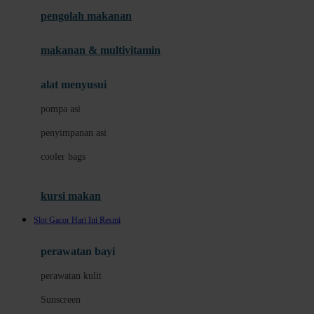
pengolah makanan
Joolz
Jujube
makanan & multivitamin
K
alat menyusui
Kiddycuts
pompa asi
Kumon
penyimpanan asi
L
cooler bags
Leapfrog
kursi makan
Leclerc
Slot Gacor Hari Ini Resmi
Lee Vierra
Lillebaby
perawatan bayi
Little Bird Told Me
perawatan kulit
Little Miss Janis
Sunscreen