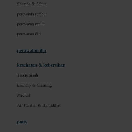
London Taxi
Shampo & Sabun
Love To Dream
perawatan rambut
perawatan mulut
M
perawatan diri
Magformers
Mama's Choice
perawatan ibu
Mamas&Papas
kesehatan & kebersihan
Mamaway
Tissue basah
Maxi Cosi
Laundry & Cleaning
Megabloks
Medical
Micro
Air Purifier & Humidifier
MiDeer
Mimi & Lula
potty
Mini Monkey