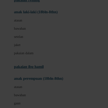
pakaian renang
Bumkins
anak laki-laki (18bln-8thn)
C
atasan
Cetaphil
bawahan
Chicco
setelan
Childlife
jaket
Clevamama
pakaian dalam
Cocolatte
Cottonseeds
pakaian ibu hamil
Cozy N Safe
anak perempuan (18bln-8thn)
Crane
atasan
Cybex
bawahan
D
gaun