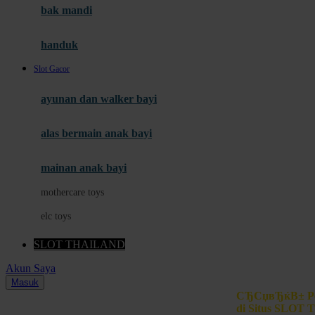
Moby
bak mandi
Momami
handuk
Mothercare
Slot Gacor
Mustela
ayunan dan walker bayi
My Buddy Tag
My K
alas bermain anak bayi
N
mainan anak bayi
Naif
mothercare toys
Nike
elc toys
Nordic Natural
SLOT THAILAND
Nuby
Akun Saya
Nuna
Masuk
СЂСџвЂќВ± Pemberitahuan: Selalu pastik
di Situs SLOT THAILAND terpercaya unt
O