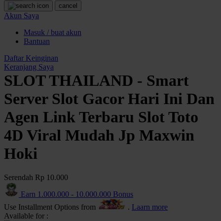
cancel
Q
Akun Saya
QV Baby
Masuk / buat akun
Bantuan
R
Daftar Keinginan
Real Shades
Keranjang Saya
SLOT THAILAND - Smart
Red Castle
Server Slot Gacor Hari Ini Dan
Ribbon Madness
Agen Link Terbaru Slot Toto
S
4D Viral Mudah Jp Maxwin
Sebamed
Hoki
Silver Cross
Simply Idea
Serendah
Rp 10.000
Skip Hop
Earn
1.000.000
-
10.000.000
Bonus
Spectra
Use Installment Options from
.
Laarn more
Available for :