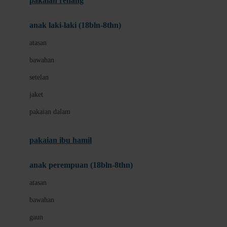
pakaian renang
Bumkins
anak laki-laki (18bln-8thn)
C
atasan
Cetaphil
bawahan
Chicco
setelan
Childlife
jaket
Clevamama
pakaian dalam
Cocolatte
Cottonseeds
pakaian ibu hamil
Cozy N Safe
anak perempuan (18bln-8thn)
Crane
atasan
Cybex
bawahan
D
gaun