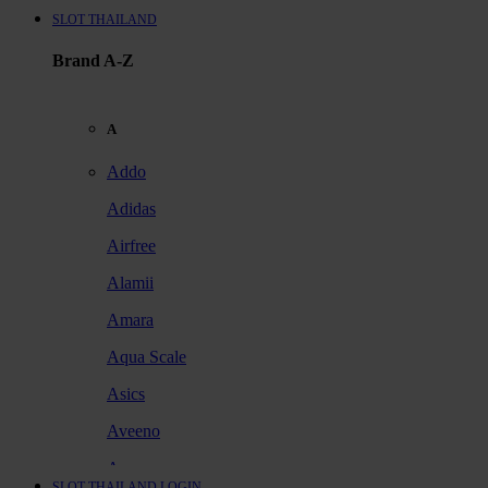
SLOT THAILAND
Brand A-Z
A
Addo
Adidas
Airfree
Alamii
Amara
Aqua Scale
Asics
Aveeno
Awan
SLOT THAILAND LOGIN