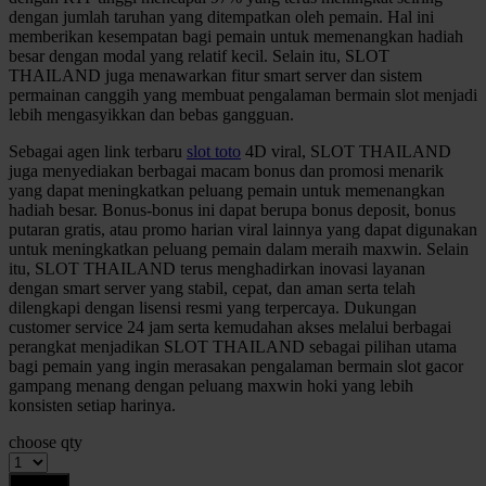
Twistshake
dengan jumlah taruhan yang ditempatkan oleh pemain. Hal ini
memberikan kesempatan bagi pemain untuk memenangkan hadiah
TY Toys
besar dengan modal yang relatif kecil. Selain itu, SLOT
THAILAND juga menawarkan fitur smart server dan sistem
U
permainan canggih yang membuat pengalaman bermain slot menjadi
lebih mengasyikkan dan bebas gangguan.
Sebagai agen link terbaru
slot toto
4D viral, SLOT THAILAND
juga menyediakan berbagai macam bonus dan promosi menarik
V
yang dapat meningkatkan peluang pemain untuk memenangkan
hadiah besar. Bonus-bonus ini dapat berupa bonus deposit, bonus
Veja
putaran gratis, atau promo harian viral lainnya yang dapat digunakan
untuk meningkatkan peluang pemain dalam meraih maxwin. Selain
Vitaflow
itu, SLOT THAILAND terus menghadirkan inovasi layanan
dengan smart server yang stabil, cepat, dan aman serta telah
Vtech
dilengkapi dengan lisensi resmi yang terpercaya. Dukungan
customer service 24 jam serta kemudahan akses melalui berbagai
W
perangkat menjadikan SLOT THAILAND sebagai pilihan utama
bagi pemain yang ingin merasakan pengalaman bermain slot gacor
Waterland
gampang menang dengan peluang maxwin hoki yang lebih
konsisten setiap harinya.
Wellness
choose qty
X
LOGIN