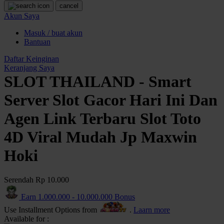
cancel
Q
Akun Saya
QV Baby
Masuk / buat akun
Bantuan
R
Daftar Keinginan
Real Shades
Keranjang Saya
SLOT THAILAND - Smart
Red Castle
Server Slot Gacor Hari Ini Dan
Ribbon Madness
Agen Link Terbaru Slot Toto
S
4D Viral Mudah Jp Maxwin
Sebamed
Hoki
Silver Cross
Simply Idea
Serendah
Rp 10.000
Skip Hop
Earn
1.000.000
-
10.000.000
Bonus
Spectra
Use Installment Options from
.
Laarn more
Available for :