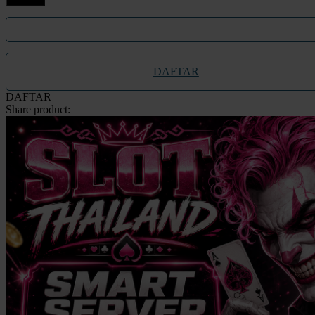
Xootz
Y
Yamatoya
DAFTAR
DAFTAR
Z
Share product:
Zaxy
Zoggs
0-9
4Moms
59S