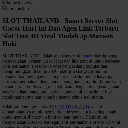
Squishmallows
home delivery
store pickup
Starbooks
SLOT THAILAND - Smart Server Slot
Stick-O
Gacor Hari Ini Dan Agen Link Terbaru
Stokke
Slot Toto 4D Viral Mudah Jp Maxwin
Sudocrem
Hoki
Sumimo
SLOT THAILAND adalah smart server
slot gacor
hari ini yang
Sunnylife
menyediakan layanan akses cepat dan link terbaru untuk berbagai
jenis permainan slot toto 4d viral yang sedang populer dan
Sun-Staches
menguntungkan di tahun 2026. platform slot gacor hari ini
menawarkan berbagai macam permainan slot online lengkap,
Swimava
termasuk permainan dengan tema yang beragam, fitur bonus yang
menarik, dan grafis yang menakjubkan. dengan mengusung smart
T
server thailand yang anti lag dan super stabil, para slotter bisa
menikmati permainan tanpa hambatan teknis sedikit pun.
Tommee Tippee
Salah satu keunggulan dari
SLOT THAILAND
adalah
Trunki
kemampuannya untuk memberikan kesempatan kepada pemain
untuk meraih JP maxwin hoki dengan mudah. Platform ini
Tutti Bambini
menyediakan akses ke berbagai jenis permainan slot toto 4D viral
dengan RTP tinggi mencapai 97% yang terus meningkat seiring