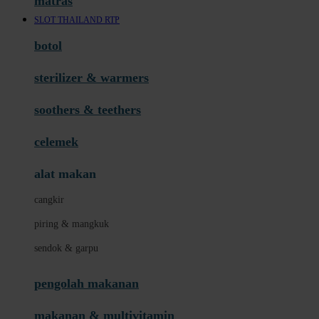
matras
SLOT THAILAND RTP
botol
sterilizer & warmers
soothers & teethers
celemek
alat makan
cangkir
piring & mangkuk
sendok & garpu
pengolah makanan
makanan & multivitamin