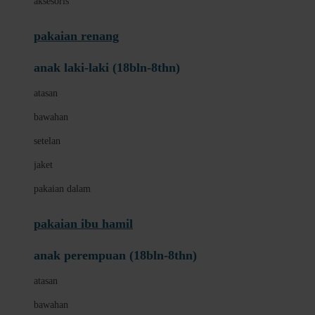
aksesoris
pakaian renang
anak laki-laki (18bln-8thn)
atasan
bawahan
setelan
jaket
pakaian dalam
pakaian ibu hamil
anak perempuan (18bln-8thn)
atasan
bawahan