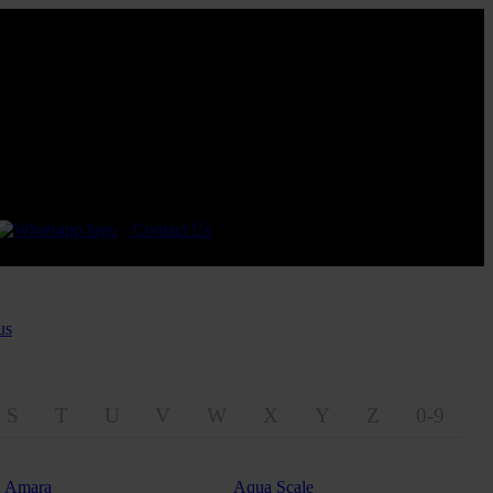
СЂСџвЂќВ± Pemberitahuan: S
Contact Us
us
S
T
U
V
W
X
Y
Z
0-9
Amara
Aqua Scale