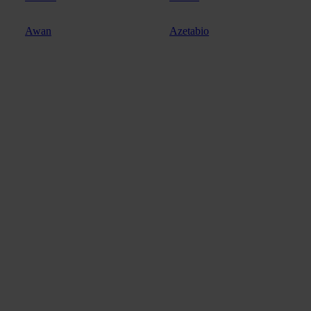
Awan
Azetabio