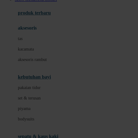
Azetabio
produk terbaru
B
aksesoris
Baabaasheepz
tas
Babiators
kacamata
Baby Dove
aksesoris rambut
Baby Jogger
Baby Rovega
kebutuhan bayi
Babybee
pakaian tidur
Banana Boat
set & terusan
Banz
piyama
Barbie
bodysuits
Beaba
Beauty Barn
sepatu & kaus kaki