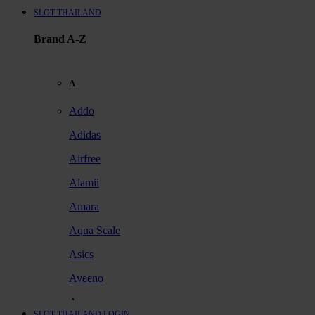
SLOT THAILAND
Brand A-Z
A
Addo
Adidas
Airfree
Alamii
Amara
Aqua Scale
Asics
Aveeno
Awan
SLOT THAILAND LOGIN