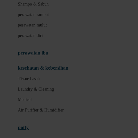
London Taxi
Shampo & Sabun
Love To Dream
perawatan rambut
perawatan mulut
M
perawatan diri
Magformers
Mama's Choice
perawatan ibu
Mamas&Papas
kesehatan & kebersihan
Mamaway
Tissue basah
Maxi Cosi
Laundry & Cleaning
Megabloks
Medical
Micro
Air Purifier & Humidifier
MiDeer
Mimi & Lula
potty
Mini Monkey