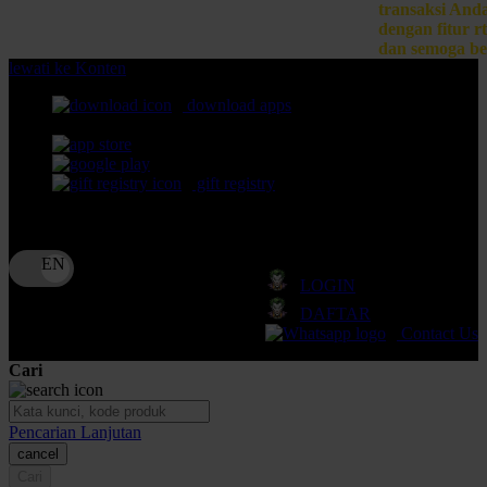
transaksi Anda. Nikmati bermain Slot Gaco
dengan fitur rtp terupdate anti boncos ha
Oh Ma Grain
dan semoga beruntung! СЂСџвЂќВ±
lewati ke Konten
Okiedog
download apps
P
download app from:
Peachy
gift registry
Phil & Ted's
Bahasa
Philips Avent
ID
Pigeon
LOGIN
Playgro
DAFTAR
Contact Us
Poled Global
Cari
Ponycycle
Puma
Pencarian Lanjutan
cancel
Pureats
Cari