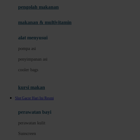
pengolah makanan
Joolz
Jujube
makanan & multivitamin
K
alat menyusui
Kiddycuts
pompa asi
Kumon
penyimpanan asi
L
cooler bags
Leapfrog
kursi makan
Leclerc
Slot Gacor Hari Ini Resmi
Lee Vierra
Lillebaby
perawatan bayi
Little Bird Told Me
perawatan kulit
Little Miss Janis
Sunscreen