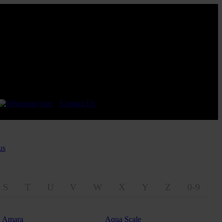
СЂСџвЂќВ± Pemberitahu
Contact Us
us
S
T
U
V
W
X
Y
Z
0-9
Amara
Aqua Scale