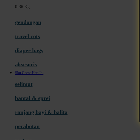
0-36 Kg
gendongan
travel cots
diaper bags
aksesoris
Slot Gacor Hari Ini
selimut
bantal & sprei
ranjang bayi & balita
perabotan