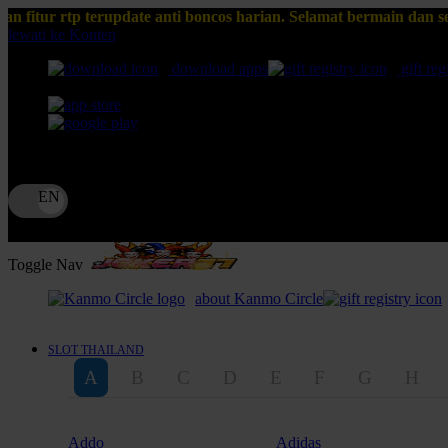
lewati ke Konten
download apps
gift reg
download app from:
Bahasa
ID
Toggle Nav
about Kanmo Circle
SLOT THAILAND
A
B
C
D
E
F
G
H
Addo
Adidas