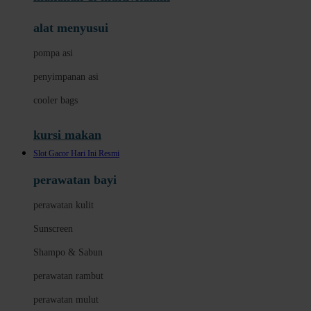
alat menyusui
pompa asi
penyimpanan asi
cooler bags
kursi makan
Slot Gacor Hari Ini Resmi
perawatan bayi
perawatan kulit
Sunscreen
Shampo & Sabun
perawatan rambut
perawatan mulut