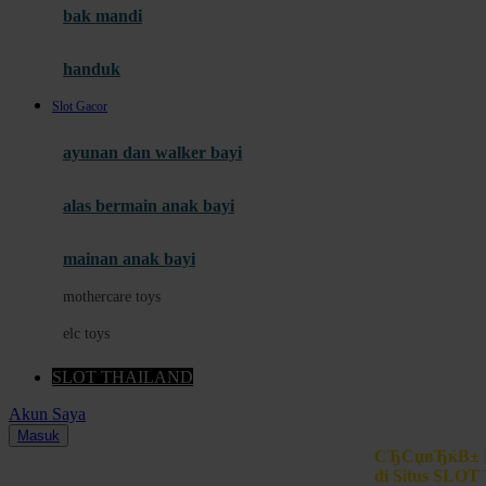
Moby
bak mandi
Momami
handuk
Mothercare
Slot Gacor
Mustela
ayunan dan walker bayi
My Buddy Tag
My K
alas bermain anak bayi
N
mainan anak bayi
Naif
mothercare toys
Nike
elc toys
Nordic Natural
SLOT THAILAND
Nuby
Akun Saya
Nuna
Masuk
СЂСџвЂќВ± Pemberitahuan: Selalu 
di Situs SLOT THAILAND terperca
O