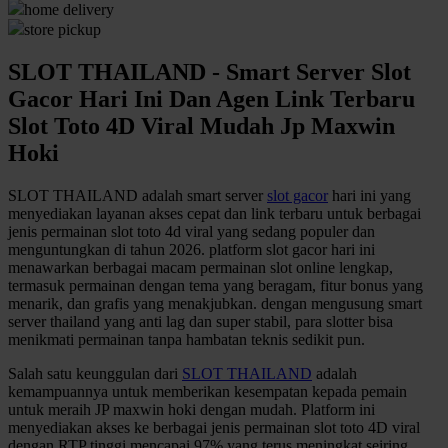
Squishmallows
home delivery
store pickup
Starbooks
SLOT THAILAND - Smart Server Slot
Stick-O
Gacor Hari Ini Dan Agen Link Terbaru
Stokke
Slot Toto 4D Viral Mudah Jp Maxwin
Sudocrem
Hoki
Sumimo
SLOT THAILAND adalah smart server
slot gacor
hari ini yang
Sunnylife
menyediakan layanan akses cepat dan link terbaru untuk berbagai
jenis permainan slot toto 4d viral yang sedang populer dan
Sun-Staches
menguntungkan di tahun 2026. platform slot gacor hari ini
menawarkan berbagai macam permainan slot online lengkap,
Swimava
termasuk permainan dengan tema yang beragam, fitur bonus yang
menarik, dan grafis yang menakjubkan. dengan mengusung smart
T
server thailand yang anti lag dan super stabil, para slotter bisa
menikmati permainan tanpa hambatan teknis sedikit pun.
Tommee Tippee
Salah satu keunggulan dari
SLOT THAILAND
adalah
Trunki
kemampuannya untuk memberikan kesempatan kepada pemain
untuk meraih JP maxwin hoki dengan mudah. Platform ini
Tutti Bambini
menyediakan akses ke berbagai jenis permainan slot toto 4D viral
dengan RTP tinggi mencapai 97% yang terus meningkat seiring