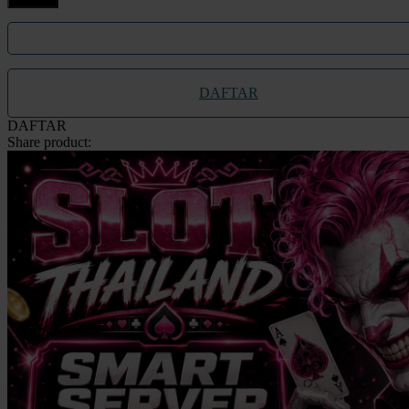
Xootz
Y
Yamatoya
DAFTAR
DAFTAR
Z
Share product:
Zaxy
Zoggs
0-9
4Moms
59S