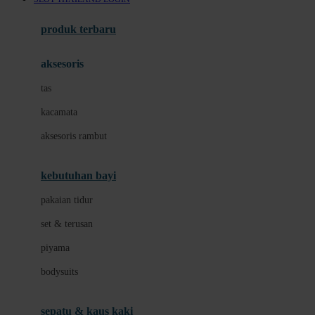
Azetabio
produk terbaru
B
aksesoris
Baabaasheepz
tas
Babiators
kacamata
Baby Dove
aksesoris rambut
Baby Jogger
Baby Rovega
kebutuhan bayi
Babybee
pakaian tidur
Banana Boat
set & terusan
Banz
piyama
Barbie
bodysuits
Beaba
Beauty Barn
sepatu & kaus kaki