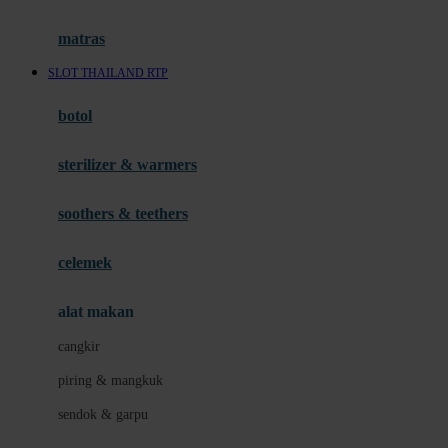
Happy Tummy
Hauck
matras
Havaianas
SLOT THAILAND RTP
Hegen
botol
Hot Wheels
sterilizer & warmers
Hybrid
soothers & teethers
I
Inlacta DHA
celemek
Interlac
alat makan
Ivenet
cangkir
J
piring & mangkuk
Jack N Jill
sendok & garpu
Joie