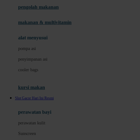
pengolah makanan
Joolz
Jujube
makanan & multivitamin
K
alat menyusui
Kiddycuts
pompa asi
Kumon
penyimpanan asi
L
cooler bags
Leapfrog
kursi makan
Leclerc
Slot Gacor Hari Ini Resmi
Lee Vierra
Lillebaby
perawatan bayi
Little Bird Told Me
perawatan kulit
Little Miss Janis
Sunscreen