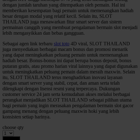
Twistshake
dengan jumlah taruhan yang ditempatkan oleh pemain. Hal ini
memberikan kesempatan bagi pemain untuk memenangkan hadiah
TY Toys
besar dengan modal yang relatif kecil. Selain itu, SLOT
THAILAND juga menawarkan fitur smart server dan sistem
U
permainan canggih yang membuat pengalaman bermain slot menjadi
lebih mengasyikkan dan bebas gangguan.
Sebagai agen link terbaru
slot toto
4D viral, SLOT THAILAND
juga menyediakan berbagai macam bonus dan promosi menarik
V
yang dapat meningkatkan peluang pemain untuk memenangkan
hadiah besar. Bonus-bonus ini dapat berupa bonus deposit, bonus
Veja
putaran gratis, atau promo harian viral lainnya yang dapat digunakan
untuk meningkatkan peluang pemain dalam meraih maxwin. Selain
Vitaflow
itu, SLOT THAILAND terus menghadirkan inovasi layanan
dengan smart server yang stabil, cepat, dan aman serta telah
Vtech
dilengkapi dengan lisensi resmi yang terpercaya. Dukungan
customer service 24 jam serta kemudahan akses melalui berbagai
W
perangkat menjadikan SLOT THAILAND sebagai pilihan utama
bagi pemain yang ingin merasakan pengalaman bermain slot gacor
Waterland
gampang menang dengan peluang maxwin hoki yang lebih
konsisten setiap harinya.
Wellness
choose qty
X
LOGIN