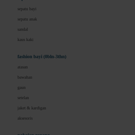
Bio Oil
sepatu bayi
Biolane
sepatu anak
Bite Fighters
sandal
Bizzi Growin
kaus kaki
Blackmores
fashion bayi (0bln-3thn)
Blooming Marvellous
atasan
Bonnels
bawahan
Bravado
gaun
Bruder
setelan
Brush Baby
jaket & kardigan
Buds Organics
aksesoris
Bugaboo
Buggygear