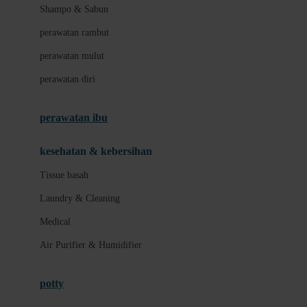
London Taxi
Shampo & Sabun
Love To Dream
perawatan rambut
perawatan mulut
M
perawatan diri
Magformers
Mama's Choice
perawatan ibu
Mamas&Papas
kesehatan & kebersihan
Mamaway
Tissue basah
Maxi Cosi
Laundry & Cleaning
Megabloks
Medical
Micro
Air Purifier & Humidifier
MiDeer
Mimi & Lula
potty
Mini Monkey