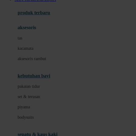
Azetabio
produk terbaru
B
aksesoris
Baabaasheepz
tas
Babiators
kacamata
Baby Dove
aksesoris rambut
Baby Jogger
Baby Rovega
kebutuhan bayi
Babybee
pakaian tidur
Banana Boat
set & terusan
Banz
piyama
Barbie
bodysuits
Beaba
Beauty Barn
sepatu & kaus kaki