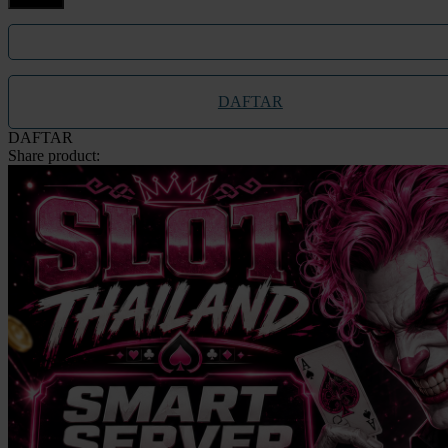
Xootz
Y
Yamatoya
DAFTAR
DAFTAR
Z
Share product:
Zaxy
Zoggs
0-9
4Moms
59S