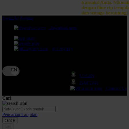
transaksi Anda. Nikmati bermain Slot Gacor Hari Ini
dengan fitur rtp terupdate anti boncos harian. Sel
Oh Ma Grain
dan semoga beruntung! СЂСџвЂќВ±
lewati ke Konten
Okiedog
download apps
P
download app from:
Peachy
gift registry
Phil & Ted's
Bahasa
Philips Avent
ID
Pigeon
LOGIN
Playgro
DAFTAR
Contact Us
Poled Global
Cari
Ponycycle
Puma
Pencarian Lanjutan
cancel
Pureats
Cari