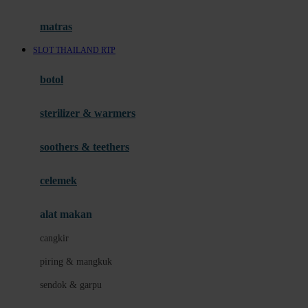
Happy Tummy
Hauck
matras
Havaianas
SLOT THAILAND RTP
Hegen
botol
Hot Wheels
sterilizer & warmers
Hybrid
soothers & teethers
I
Inlacta DHA
celemek
Interlac
alat makan
Ivenet
cangkir
J
piring & mangkuk
Jack N Jill
sendok & garpu
Joie