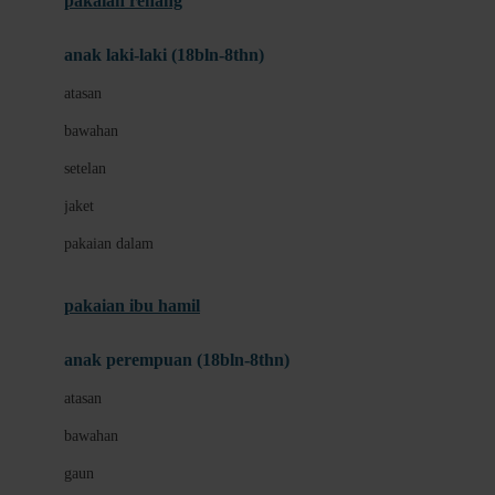
pakaian renang
Bumkins
anak laki-laki (18bln-8thn)
C
atasan
Cetaphil
bawahan
Chicco
setelan
Childlife
jaket
Clevamama
pakaian dalam
Cocolatte
Cottonseeds
pakaian ibu hamil
Cozy N Safe
anak perempuan (18bln-8thn)
Crane
atasan
Cybex
bawahan
D
gaun