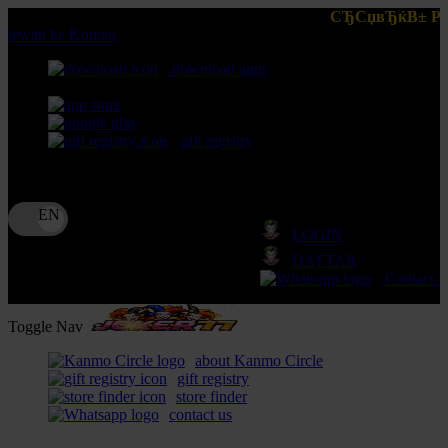
СЂСџвЂќВ± Pemberitahuan: Selalu past
lewati ke Konten
download apps
download app from:
gift registry
Bahasa
ID
LOGIN
DAFTAR
Contact 
Toggle Nav
about Kanmo Circle
gift registry
store finder
contact us