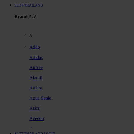
SLOT THAILAND
Brand A-Z
A
Addo
Adidas
Airfree
Alamii
Amara
Aqua Scale
Asics
Aveeno
Awan
SLOT THAILAND LOGIN