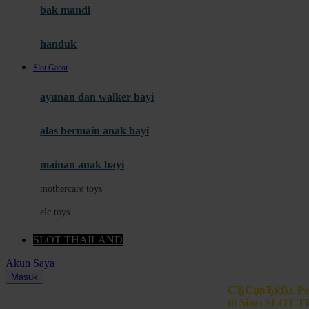
Moby
bak mandi
Momami
handuk
Mothercare
Slot Gacor
Mustela
ayunan dan walker bayi
My Buddy Tag
My K
alas bermain anak bayi
N
mainan anak bayi
Naif
mothercare toys
Nike
elc toys
Nordic Natural
SLOT THAILAND
Nuby
Akun Saya
Nuna
Masuk
СЂСџвЂќВ± Pemberitahuan: Selalu pa
di Situs SLOT THAILAND terpercaya 
O