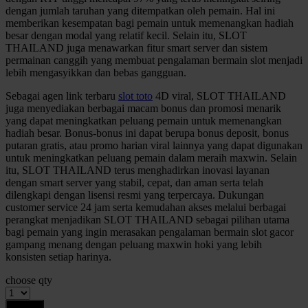
Twistshake
dengan jumlah taruhan yang ditempatkan oleh pemain. Hal ini
memberikan kesempatan bagi pemain untuk memenangkan hadiah
TY Toys
besar dengan modal yang relatif kecil. Selain itu, SLOT
THAILAND juga menawarkan fitur smart server dan sistem
U
permainan canggih yang membuat pengalaman bermain slot menjadi
lebih mengasyikkan dan bebas gangguan.
Sebagai agen link terbaru
slot toto
4D viral, SLOT THAILAND
juga menyediakan berbagai macam bonus dan promosi menarik
V
yang dapat meningkatkan peluang pemain untuk memenangkan
hadiah besar. Bonus-bonus ini dapat berupa bonus deposit, bonus
Veja
putaran gratis, atau promo harian viral lainnya yang dapat digunakan
untuk meningkatkan peluang pemain dalam meraih maxwin. Selain
Vitaflow
itu, SLOT THAILAND terus menghadirkan inovasi layanan
dengan smart server yang stabil, cepat, dan aman serta telah
Vtech
dilengkapi dengan lisensi resmi yang terpercaya. Dukungan
customer service 24 jam serta kemudahan akses melalui berbagai
W
perangkat menjadikan SLOT THAILAND sebagai pilihan utama
bagi pemain yang ingin merasakan pengalaman bermain slot gacor
Waterland
gampang menang dengan peluang maxwin hoki yang lebih
konsisten setiap harinya.
Wellness
choose qty
X
LOGIN