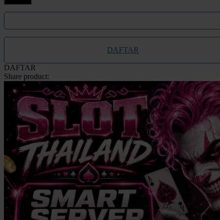
Xootz
Y
Yamatoya
DAFTAR
DAFTAR
Z
Share product:
Zaxy
Zoggs
0-9
4Moms
59S