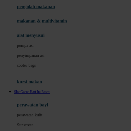
pengolah makanan
Joolz
Jujube
makanan & multivitamin
K
alat menyusui
Kiddycuts
pompa asi
Kumon
penyimpanan asi
L
cooler bags
Leapfrog
kursi makan
Leclerc
Slot Gacor Hari Ini Resmi
Lee Vierra
Lillebaby
perawatan bayi
Little Bird Told Me
perawatan kulit
Little Miss Janis
Sunscreen