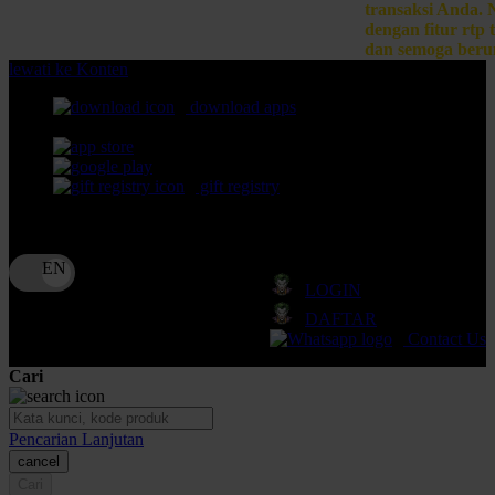
transaksi Anda. Nikmati bermain Slot Ga
dengan fitur rtp terupdate anti boncos 
Oh Ma Grain
dan semoga beruntung! СЂСџвЂќВ±
lewati ke Konten
Okiedog
download apps
P
download app from:
Peachy
gift registry
Phil & Ted's
Bahasa
Philips Avent
ID
Pigeon
LOGIN
Playgro
DAFTAR
Contact Us
Poled Global
Cari
Ponycycle
Puma
Pencarian Lanjutan
cancel
Pureats
Cari