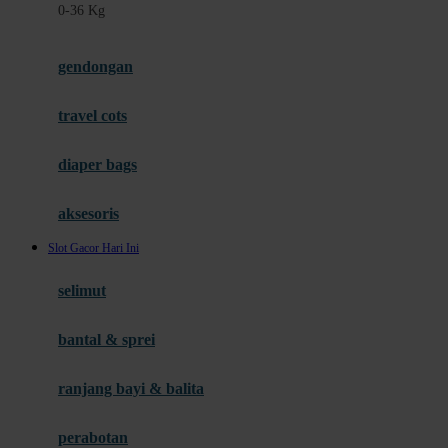
0-36 Kg
Fisher Price
Flipper
gendongan
Friends Of Sally
travel cots
G
diaper bags
Gb
Geko
aksesoris
Graco
Slot Gacor Hari Ini
Gund
selimut
H
bantal & sprei
Habbie
Haenim
ranjang bayi & balita
Happy Horse
perabotan