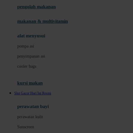
pengolah makanan
Joolz
Jujube
makanan & multivitamin
K
alat menyusui
Kiddycuts
pompa asi
Kumon
penyimpanan asi
L
cooler bags
Leapfrog
kursi makan
Leclerc
Slot Gacor Hari Ini Resmi
Lee Vierra
Lillebaby
perawatan bayi
Little Bird Told Me
perawatan kulit
Little Miss Janis
Sunscreen