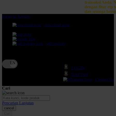
transaksi Anda. Nikmati bermain Slot Gacor H
dengan fitur rtp terupdate anti boncos haria
Oh Ma Grain
dan semoga beruntung! СЂСџвЂќВ±
lewati ke Konten
Okiedog
download apps
P
download app from:
Peachy
gift registry
Phil & Ted's
Bahasa
Philips Avent
ID
Pigeon
LOGIN
Playgro
DAFTAR
Contact Us
Poled Global
Cari
Ponycycle
Puma
Pencarian Lanjutan
cancel
Pureats
Cari