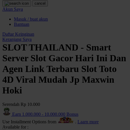
cancel
Q
Akun Saya
QV Baby
Masuk / buat akun
Bantuan
R
Daftar Keinginan
Real Shades
Keranjang Saya
SLOT THAILAND - Smart
Red Castle
Server Slot Gacor Hari Ini Dan
Ribbon Madness
Agen Link Terbaru Slot Toto
S
4D Viral Mudah Jp Maxwin
Sebamed
Hoki
Silver Cross
Simply Idea
Serendah
Rp 10.000
Skip Hop
Earn
1.000.000
-
10.000.000
Bonus
Spectra
Use Installment Options from
.
Laarn more
Available for :