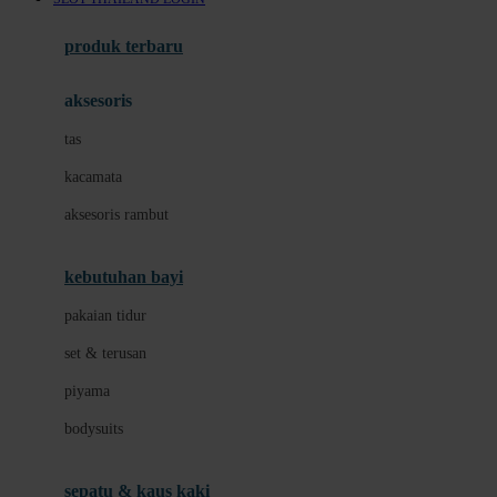
Azetabio
produk terbaru
B
aksesoris
Baabaasheepz
tas
Babiators
kacamata
Baby Dove
aksesoris rambut
Baby Jogger
Baby Rovega
kebutuhan bayi
Babybee
pakaian tidur
Banana Boat
set & terusan
Banz
piyama
Barbie
bodysuits
Beaba
Beauty Barn
sepatu & kaus kaki