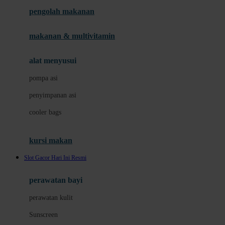
pengolah makanan
Joolz
Jujube
makanan & multivitamin
K
alat menyusui
Kiddycuts
pompa asi
Kumon
penyimpanan asi
L
cooler bags
Leapfrog
kursi makan
Leclerc
Slot Gacor Hari Ini Resmi
Lee Vierra
Lillebaby
perawatan bayi
Little Bird Told Me
perawatan kulit
Little Miss Janis
Sunscreen