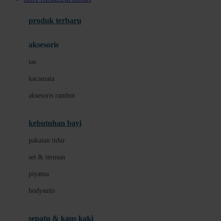
Azetabio
produk terbaru
B
aksesoris
Baabaasheepz
tas
Babiators
kacamata
Baby Dove
aksesoris rambut
Baby Jogger
Baby Rovega
kebutuhan bayi
Babybee
pakaian tidur
Banana Boat
set & terusan
Banz
piyama
Barbie
bodysuits
Beaba
Beauty Barn
sepatu & kaus kaki