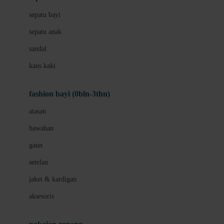
Bio Oil
sepatu bayi
Biolane
sepatu anak
Bite Fighters
sandal
Bizzi Growin
kaus kaki
Blackmores
fashion bayi (0bln-3thn)
Blooming Marvellous
atasan
Bonnels
bawahan
Bravado
gaun
Bruder
setelan
Brush Baby
jaket & kardigan
Buds Organics
aksesoris
Bugaboo
Buggygear