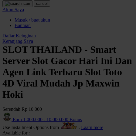
cancel
Q
Akun Saya
QV Baby
Masuk / buat akun
Bantuan
R
Daftar Keinginan
Real Shades
Keranjang Saya
SLOT THAILAND - Smart
Red Castle
Server Slot Gacor Hari Ini Dan
Ribbon Madness
Agen Link Terbaru Slot Toto
S
4D Viral Mudah Jp Maxwin
Sebamed
Hoki
Silver Cross
Simply Idea
Serendah
Rp 10.000
Skip Hop
Earn
1.000.000
-
10.000.000
Bonus
Spectra
Use Installment Options from
.
Laarn more
Available for :