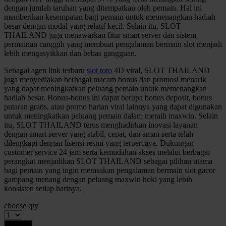
Twistshake
dengan jumlah taruhan yang ditempatkan oleh pemain. Hal ini
memberikan kesempatan bagi pemain untuk memenangkan hadiah
TY Toys
besar dengan modal yang relatif kecil. Selain itu, SLOT
THAILAND juga menawarkan fitur smart server dan sistem
U
permainan canggih yang membuat pengalaman bermain slot menjadi
lebih mengasyikkan dan bebas gangguan.
Sebagai agen link terbaru
slot toto
4D viral, SLOT THAILAND
juga menyediakan berbagai macam bonus dan promosi menarik
V
yang dapat meningkatkan peluang pemain untuk memenangkan
hadiah besar. Bonus-bonus ini dapat berupa bonus deposit, bonus
Veja
putaran gratis, atau promo harian viral lainnya yang dapat digunakan
untuk meningkatkan peluang pemain dalam meraih maxwin. Selain
Vitaflow
itu, SLOT THAILAND terus menghadirkan inovasi layanan
dengan smart server yang stabil, cepat, dan aman serta telah
Vtech
dilengkapi dengan lisensi resmi yang terpercaya. Dukungan
customer service 24 jam serta kemudahan akses melalui berbagai
W
perangkat menjadikan SLOT THAILAND sebagai pilihan utama
bagi pemain yang ingin merasakan pengalaman bermain slot gacor
Waterland
gampang menang dengan peluang maxwin hoki yang lebih
konsisten setiap harinya.
Wellness
choose qty
X
LOGIN