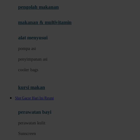
pengolah makanan
Joolz
Jujube
makanan & multivitamin
K
alat menyusui
Kiddycuts
pompa asi
Kumon
penyimpanan asi
L
cooler bags
Leapfrog
kursi makan
Leclerc
Slot Gacor Hari Ini Resmi
Lee Vierra
Lillebaby
perawatan bayi
Little Bird Told Me
perawatan kulit
Little Miss Janis
Sunscreen