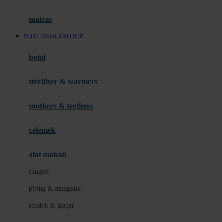
Happy Tummy
Hauck
matras
Havaianas
SLOT THAILAND RTP
Hegen
botol
Hot Wheels
sterilizer & warmers
Hybrid
soothers & teethers
I
Inlacta DHA
celemek
Interlac
alat makan
Ivenet
cangkir
J
piring & mangkuk
Jack N Jill
sendok & garpu
Joie