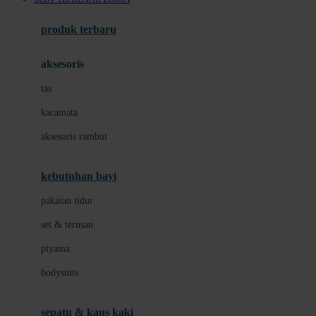
Azetabio
produk terbaru
B
aksesoris
Baabaasheepz
tas
Babiators
kacamata
Baby Dove
aksesoris rambut
Baby Jogger
Baby Rovega
kebutuhan bayi
Babybee
pakaian tidur
Banana Boat
set & terusan
Banz
piyama
Barbie
bodysuits
Beaba
Beauty Barn
sepatu & kaus kaki