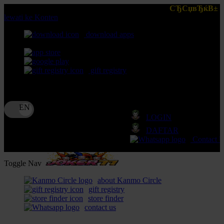
СЂСџвЂќВ± Pemberitahuan: Selalu pasti
lewati ke Konten
download apps
download app from:
gift registry
Bahasa
ID
LOGIN
DAFTAR
Contact 
Toggle Nav
about Kanmo Circle
gift registry
store finder
contact us