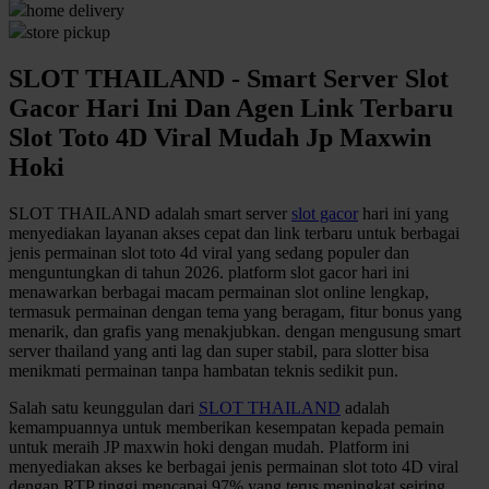
Squishmallows
home delivery
store pickup
Starbooks
SLOT THAILAND - Smart Server Slot
Stick-O
Gacor Hari Ini Dan Agen Link Terbaru
Stokke
Slot Toto 4D Viral Mudah Jp Maxwin
Sudocrem
Hoki
Sumimo
SLOT THAILAND adalah smart server
slot gacor
hari ini yang
Sunnylife
menyediakan layanan akses cepat dan link terbaru untuk berbagai
jenis permainan slot toto 4d viral yang sedang populer dan
Sun-Staches
menguntungkan di tahun 2026. platform slot gacor hari ini
menawarkan berbagai macam permainan slot online lengkap,
Swimava
termasuk permainan dengan tema yang beragam, fitur bonus yang
menarik, dan grafis yang menakjubkan. dengan mengusung smart
T
server thailand yang anti lag dan super stabil, para slotter bisa
menikmati permainan tanpa hambatan teknis sedikit pun.
Tommee Tippee
Salah satu keunggulan dari
SLOT THAILAND
adalah
Trunki
kemampuannya untuk memberikan kesempatan kepada pemain
untuk meraih JP maxwin hoki dengan mudah. Platform ini
Tutti Bambini
menyediakan akses ke berbagai jenis permainan slot toto 4D viral
dengan RTP tinggi mencapai 97% yang terus meningkat seiring