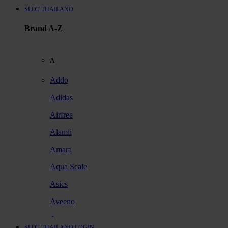
SLOT THAILAND
Brand A-Z
A
Addo
Adidas
Airfree
Alamii
Amara
Aqua Scale
Asics
Aveeno
Awan
SLOT THAILAND LOGIN