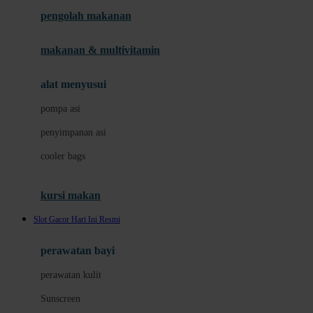
pengolah makanan
Joolz
Jujube
makanan & multivitamin
K
alat menyusui
Kiddycuts
pompa asi
Kumon
penyimpanan asi
L
cooler bags
Leapfrog
kursi makan
Leclerc
Slot Gacor Hari Ini Resmi
Lee Vierra
Lillebaby
perawatan bayi
Little Bird Told Me
perawatan kulit
Little Miss Janis
Sunscreen