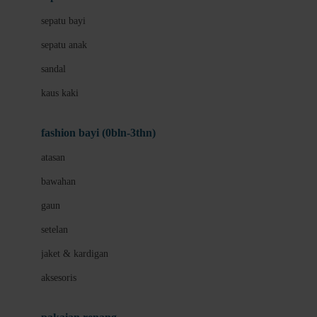
Bio Oil
sepatu bayi
Biolane
sepatu anak
Bite Fighters
sandal
Bizzi Growin
kaus kaki
Blackmores
fashion bayi (0bln-3thn)
Blooming Marvellous
atasan
Bonnels
bawahan
Bravado
gaun
Bruder
setelan
Brush Baby
jaket & kardigan
Buds Organics
aksesoris
Bugaboo
Buggygear