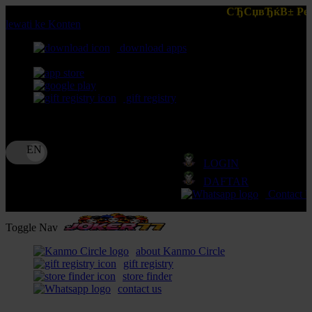
СЂСџвЂќВ± Pemberitahuan: Selalu pasti
lewati ke Konten
download apps
download app from:
gift registry
Bahasa
ID
LOGIN
DAFTAR
Contact 
Toggle Nav
about Kanmo Circle
gift registry
store finder
contact us