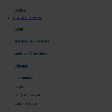
Happy Tummy
Hauck
matras
Havaianas
SLOT THAILAND RTP
Hegen
botol
Hot Wheels
sterilizer & warmers
Hybrid
soothers & teethers
I
Inlacta DHA
celemek
Interlac
alat makan
Ivenet
cangkir
J
piring & mangkuk
Jack N Jill
sendok & garpu
Joie