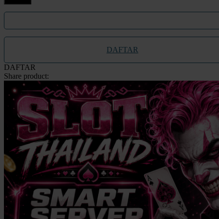
Xootz
Y
Yamatoya
DAFTAR
DAFTAR
Z
Share product:
Zaxy
Zoggs
0-9
4Moms
59S