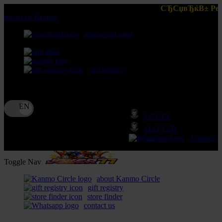
СЂСџвЂќВ± Pemberitahuan: Selalu pastikan A
lewati ke Konten
download apps
download app from:
gift registry
Bahasa
ID
LOGIN
DAFTAR
Contact 
Toggle Nav
about Kanmo Circle
gift registry
store finder
contact us