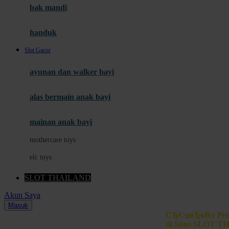
Moby
bak mandi
Momami
handuk
Mothercare
Slot Gacor
Mustela
ayunan dan walker bayi
My Buddy Tag
My K
alas bermain anak bayi
N
mainan anak bayi
Naif
mothercare toys
Nike
elc toys
Nordic Natural
SLOT THAILAND
Nuby
Akun Saya
Nuna
Masuk
СЂСџвЂќВ± Pemberitahuan: Selalu pastikan
di Situs SLOT THAILAND terpercaya untuk
O